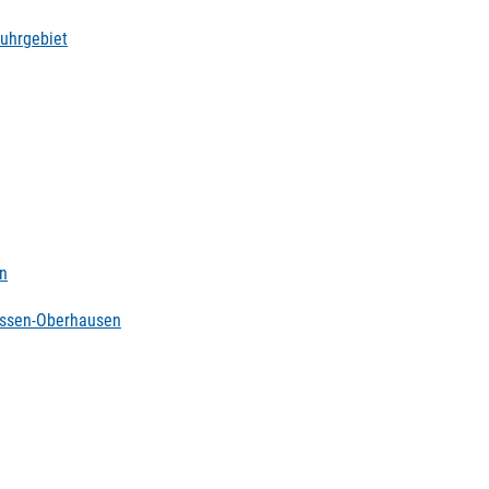
Ruhrgebiet
en
Essen-Oberhausen