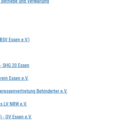
 Betriebe und Verwaltung
BSV Essen e.V.)
 - SHG 20 Essen
rein Essen e.V.
eressenvertretung Behinderter e.V.
es LV NRW e.V.
 - OV Essen e.V.