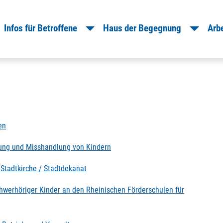
oggle Dropdown
Toggle Dropdown
Togg
Infos für Betroffene
Haus der Begegnung
Arbe
en
gung und Misshandlung von Kindern
 Stadtkirche / Stadtdekanat
chwerhöriger Kinder an den Rheinischen Förderschulen für