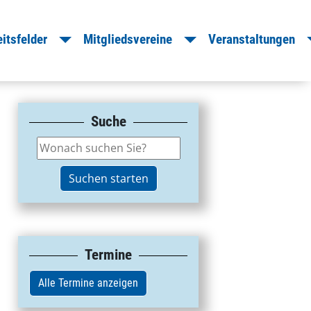
le Dropdown
Toggle Dropdown
Toggle Drop
itsfelder
Mitgliedsvereine
Veranstaltungen
Suche
Termine
Alle Termine anzeigen